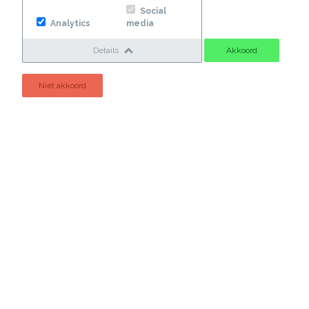
Social
Analytics
media
Details
Akkoord
Niet akkoord
Historie
Smederij
De firma Bos is in 1949 opgericht door de heer G. Bos. In
eerste instantie exploiteerde men een smederij, waar
paarden werden beslagen en wagens gerepareerd.
Daarnaast was er een winkeltje, waar men huishoudelijke
artikelen verkocht.