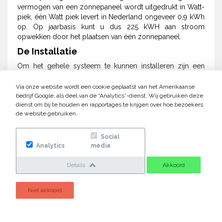
vermogen van een zonnepaneel wordt uitgedrukt in Watt-
piek, één Watt piek levert in Nederland ongeveer 0,9 kWh
op. Op jaarbasis kunt u dus 225 kWH aan stroom
opwekken door het plaatsen van één zonnepaneel.
De Installatie
Om het gehele systeem te kunnen installeren zijn een
aantal onderdelen vereist om het systeem werkend te
krijgen. Hierbij gaat het uiteraard om de zonnepanelen zelf
Via onze website wordt een cookie geplaatst van het Amerikaanse
maar ook een omvormer en elektriciteitskabels behoren
bedrijf Google, als deel van de “Analytics”-dienst. Wij gebruiken deze
dienst om bij te houden en rapportages te krijgen over hoe bezoekers
hiertoe. De plaatsing van de zonnepanelen staat direct in
de website gebruiken.
lijn met het rendement dat u weet te behalen met de
zonnepanelen. In Nederland presteren de zonnepanelen
het beste in het westen van Nederland. Wanneer het dak
Social
van uw huis of bedrijfspand richting het zuiden is
Analytics
media
gesitueerd en het mogelijk is om de zonnepanelen onder
een hellingshoek van 30 graden te plaatsen is het
Details
Akkoord
rendement het hoogst.
Niet akkoord